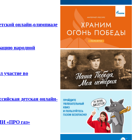
етской онлайн-олимпиаде
зацию народной
л участие во
сийская детская онлайн-
МИ «ПРО газ»