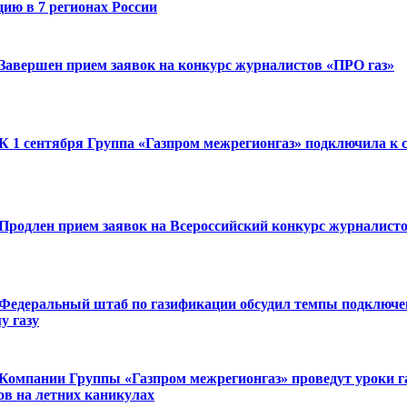
цию в 7 регионах России
Завершен прием заявок на конкурс журналистов «ПРО газ»
К 1 сентября Группа «Газпром межрегионгаз» подключила к 
Продлен прием заявок на Всероссийский конкурс журналисто
Федеральный штаб по газификации обсудил темпы подключе
у газу
Компании Группы «Газпром межрегионгаз» проведут уроки га
в на летних каникулах