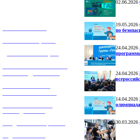
02.06.2026
19.05.2026
О КОМПАНИИ
по безопас
УСЛУГИ И ЦЕНЫ
24.04.2026
ДОГАЗИФИКАЦИЯ
программ
ТЕХНОЛОГИЧЕСКОЕ
ПРИСОЕДИНЕНИЕ
24.04.2026
всероссий
ТЕХНИЧЕСКОЕ
ОБСЛУЖИВАНИЕ
14.04.2026
олимпиада
РЕМОНТ ГАЗОВОГО
ОБОРУДОВАНИЯ
30.03.2026
ПРОДАЖА ИМУЩЕСТВА
ЗАДАТЬ ВОПРОС