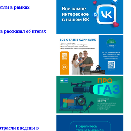
етям в рамках
 рассказал об итогах
отрасли введены в