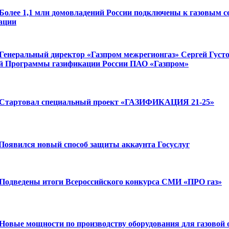
Более 1,1 млн домовладений России подключены к газовым с
ации
Генеральный директор «Газпром межрегионгаз» Сергей Густов
й Программы газификации России ПАО «Газпром»
Стартовал специальный проект «ГАЗИФИКАЦИЯ 21-25»
Появился новый способ защиты аккаунта Госуслуг
Подведены итоги Всероссийского конкурса СМИ «ПРО газ»
Новые мощности по производству оборудования для газовой 