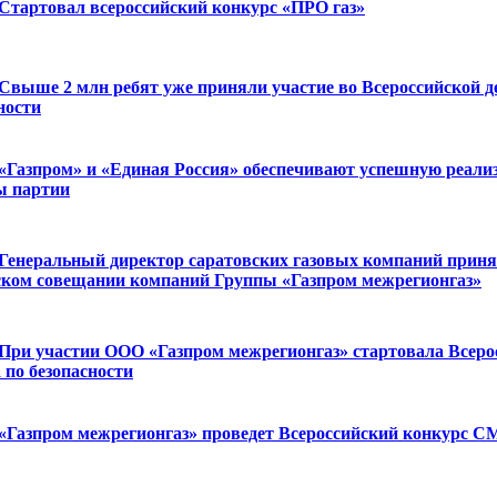
Стартовал всероссийский конкурс «ПРО газ»
Свыше 2 млн ребят уже приняли участие во Всероссийской д
ности
«Газпром» и «Единая Россия» обеспечивают успешную реали
ы партии
Генеральный директор саратовских газовых компаний приня
ском совещании компаний Группы «Газпром межрегионгаз»
При участии ООО «Газпром межрегионгаз» стартовала Всерос
 по безопасности
«Газпром межрегионгаз» проведет Всероссийский конкурс С