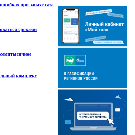
ошибках при запахе газа
оваться сроками
 семитысячное
ильный комплекс