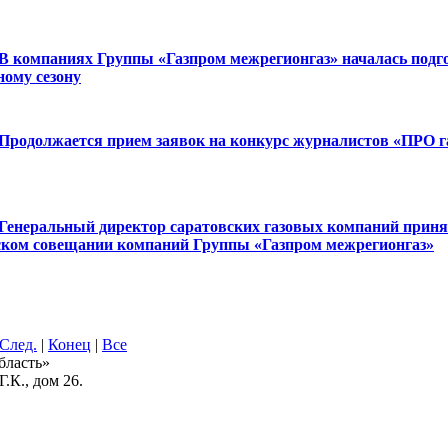
В компаниях Группы «Газпром межрегионгаз» началась подг
ному сезону
Продолжается прием заявок на конкурс журналистов «ПРО г
Генеральный директор саратовских газовых компаний приня
ском совещании компаний Группы «Газпром межрегионгаз»
След.
|
Конец
|
Все
бласть»
.К., дом 26.