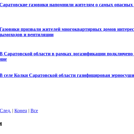
Саратовские газовики напомнили жителям о самых опасных 
Газовики призвали жителей многоквартирных домов интерес
дымоходов и вентиляции
В Саратовской области в рамках догазификации подключено
ние
В селе Колки Саратовской области газифицирован зерносуш
След.
|
Конец
|
Все
и