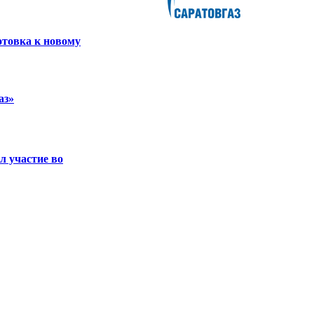
отовка к новому
аз»
л участие во