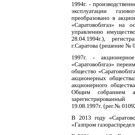
1994г. - производствен
эксплуатации газово
преобразовано в акцио
«Саратовоблгаз» на о
управлению имуществ
28.04.1994г.), регис
г.Саратова (решение № 0
1997г. - акционерно
«Саратовоблгаз» переи
общество «Саратовоблга
акционерных общества
акционерного общества
Общим собранием 
зарегистрированный
19.08.1997г. (рег.№ 0109
В 2013 году «Саратов
«Газпром газораспредел