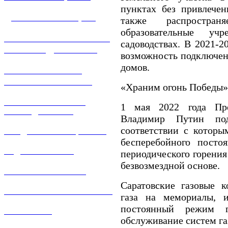
пунктах без привлечен
ДОГАЗИФИКАЦИЯ
также распростра
образовательные у
ТЕХНОЛОГИЧЕСКОЕ
садоводствах. В 2021-2
ПРИСОЕДИНЕНИЕ
возможность подключени
домов.
ТЕХНИЧЕСКОЕ
ОБСЛУЖИВАНИЕ
«Храним огонь Победы»
РЕМОНТ ГАЗОВОГО
1 мая 2022 года Пре
ОБОРУДОВАНИЯ
Владимир Путин под
соответствии с которы
ПРОДАЖА ИМУЩЕСТВА
бесперебойного посто
ЗАДАТЬ ВОПРОС
периодического горения
безвозмездной основе.
ЛИЧНЫЙ КАБИНЕТ
Саратовские газовые 
ГАЗОВАЯ БЕЗОПАСНОСТЬ
газа на мемориалы, и
постоянный режим го
ВАКАНСИИ
обслуживание систем га