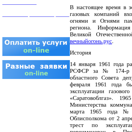
КОНТАКТЫ
В настоящее время в з
газовых компаний вх
АТТЕСТАЦИЯ СВАРЩИКОВ
огнями и Огнями пам
региона. Информаци
Великой Отечественно
вечныйогонь.рус
.
История
14 января 1961 года 
РСФСР за № 174-р и
областного Совета де
февраля 1961 года б
эксплуатации газового
«Саратовоблгаз». 19
Министерства коммуна
марта 1965 года №
Облисполкома от 2 апр
трест по эксплуата
переименован в Про