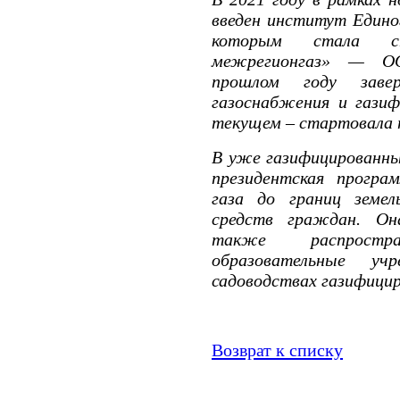
введен институт Едино
которым стала ст
межрегионгаз» — ОО
прошлом году заве
газоснабжения и газиф
текущем – стартовала 
В уже газифицированны
президентская програ
газа до границ земел
средств граждан. Он
также распростр
образовательные у
садоводствах газифици
Возврат к списку