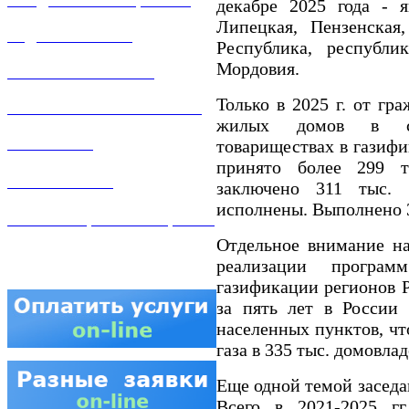
ПРОДАЖА ИМУЩЕСТВА
декабре 2025 года - я
Липецкая, Пензенская,
ЗАДАТЬ ВОПРОС
Республика, республ
Мордовия.
ЛИЧНЫЙ КАБИНЕТ
Только в 2025 г. от гр
ГАЗОВАЯ БЕЗОПАСНОСТЬ
жилых домов в сад
товариществах в газиф
ВАКАНСИИ
принято более 299 т
КОНТАКТЫ
заключено 311 тыс. д
исполнены. Выполнено 3
АТТЕСТАЦИЯ СВАРЩИКОВ
Отдельное внимание на
реализации програм
газификации регионов Р
за пять лет в России 
населенных пунктов, чт
газа в 335 тыс. домовла
Еще одной темой заседа
Всего в 2021-2025 гг