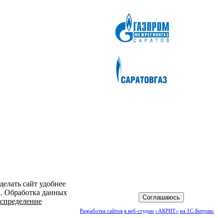
делать сайт удобнее
а. Обработка данных
Соглашаюсь
спределение
Разработка сайтов
в веб-студии
«АКРИТ»
на 1С-Битрикс