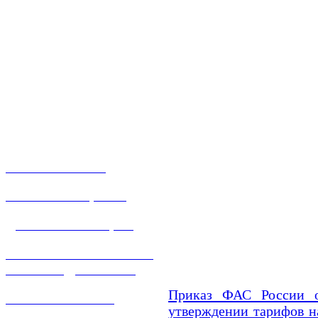
О КОМПАНИИ
УСЛУГИ И ЦЕНЫ
ДОГАЗИФИКАЦИЯ
ТЕХНОЛОГИЧЕСКОЕ
ПРИСОЕДИНЕНИЕ
Приказ ФАС России о
ТЕХНИЧЕСКОЕ
утверждении тарифов на
ОБСЛУЖИВАНИЕ