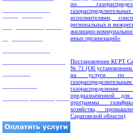
по газораспред
газораспределитель
РЕМОНТ ГАЗОВОГО
ОБОРУДОВАНИЯ
исполнителями, соис
региональных и межрег
ПРОДАЖА ИМУЩЕСТВА
жилищно-коммунально
иных организаций»
ЗАДАТЬ ВОПРОС
ЛИЧНЫЙ КАБИНЕТ
Постановление КГРТ Сар
ГАЗОВАЯ БЕЗОПАСНОСТЬ
№ 71 (Об установлении
на услуги по тр
ВАКАНСИИ
газораспределите
КОНТАКТЫ
газораспределени
предназначенной для
АТТЕСТАЦИЯ СВАРЩИКОВ
программы газифик
хозяйства, промыш
Саратовской области)