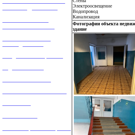
ТЕХНОЛОГИЧЕСКОЕ
Стены
Электроосвещение
ПРИСОЕДИНЕНИЕ
Водопровод
Канализация
ТЕХНИЧЕСКОЕ
Фотографии объекта недви
ОБСЛУЖИВАНИЕ
здани
е
РЕМОНТ ГАЗОВОГО
ОБОРУДОВАНИЯ
ПРОДАЖА ИМУЩЕСТВА
ЗАДАТЬ ВОПРОС
ЛИЧНЫЙ КАБИНЕТ
ГАЗОВАЯ БЕЗОПАСНОСТЬ
ВАКАНСИИ
КОНТАКТЫ
АТТЕСТАЦИЯ СВАРЩИКОВ