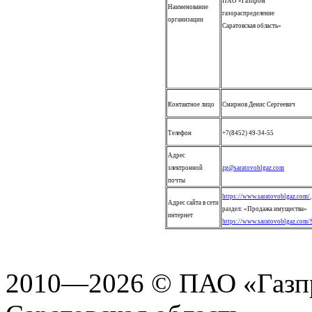
ПАО «Газпром
Наименование
газораспределение
организации
Саратовская область»
Контактное лицо
Смирнов Денис Сергеевич
Телефон
+7(8452) 49-34-55
Адрес
электронной
zg@saratovoblgaz.com
почты
https://www.saratovoblgaz.com/
,
Адрес сайта в сети
раздел: «Продажа имущества»
интернет
https://www.saratovoblgaz.com/S
2010—2026 © ПАО «Газпр