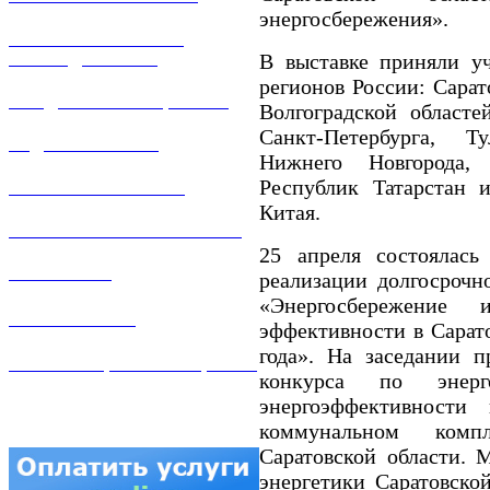
энергосбережения».
РЕМОНТ ГАЗОВОГО
В выставке приняли у
ОБОРУДОВАНИЯ
регионов России: Сарат
ПРОДАЖА ИМУЩЕСТВА
Волгоградской областе
Санкт-Петербурга, Ту
ЗАДАТЬ ВОПРОС
Нижнего Новгорода, 
Республик Татарстан 
ЛИЧНЫЙ КАБИНЕТ
Китая.
ГАЗОВАЯ БЕЗОПАСНОСТЬ
25 апреля состоялась
ВАКАНСИИ
реализации долгосрочн
«Энергосбережение 
КОНТАКТЫ
эффективности в Сарато
года». На заседании 
АТТЕСТАЦИЯ СВАРЩИКОВ
конкурса по энер
энергоэффективности
коммунальном ком
Саратовской области.
энергетики Саратовской