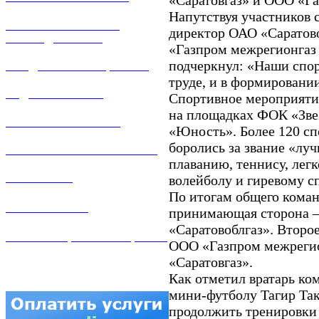
Напутствуя участников 
РЕМОНТ ГАЗОВОГО
директор ОАО «Саратов
ОБОРУДОВАНИЯ
«Газпром межрегионгаз
подчеркнул: «Наши спо
ПРОДАЖА ИМУЩЕСТВА
труде, и в формировани
ЗАДАТЬ ВОПРОС
Спортивное мероприятие
на площадках ФОК «Зве
ЛИЧНЫЙ КАБИНЕТ
«Юность». Более 120 сп
боролись за звание «лу
ГАЗОВАЯ БЕЗОПАСНОСТЬ
плаванию, теннису, легк
ВАКАНСИИ
волейболу и гиревому с
По итогам общего коман
КОНТАКТЫ
принимающая сторона –
«Саратовоблгаз». Второ
АТТЕСТАЦИЯ СВАРЩИКОВ
ООО «Газпром межрегио
«Саратовгаз».
Как отметил вратарь ко
мини-футболу Тагир Та
продолжить тренировки 