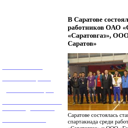
В Саратове состоя
работников ОАО «
«Саратовгаз», ООО
Саратов»
О КОМПАНИИ
УСЛУГИ И ЦЕНЫ
ДОГАЗИФИКАЦИЯ
ТЕХНОЛОГИЧЕСКОЕ
ПРИСОЕДИНЕНИЕ
Саратове состоялась ст
ТЕХНИЧЕСКОЕ
спартакиада среди рабо
ОБСЛУЖИВАНИЕ
«Саратовгаз» и ООО «Га