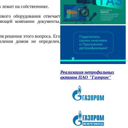
 лежит на собственнике.
вого оборудования отвечает
ляющей компании документы,
 решения этого вопроса. Его
вления домом не определен,
Реализация непрофильных
активов ПАО "Газпром"