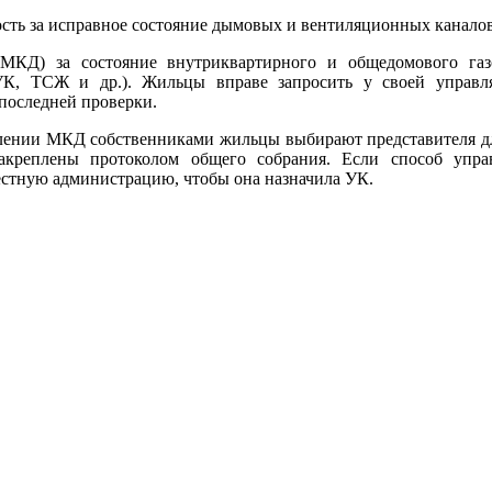
ость за исправное состояние дымовых и вентиляционных каналов
МКД) за состояние внутриквартирного и общедомового газо
УК, ТСЖ и др.). Жильцы вправе запросить у своей управ
последней проверки.
лении МКД собственниками жильцы выбирают представителя для
креплены протоколом общего собрания. Если способ упра
местную администрацию, чтобы она назначила УК.