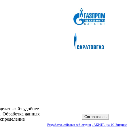
делать сайт удобнее
а. Обработка данных
Соглашаюсь
спределение
Разработка сайтов
в веб-студии
«АКРИТ»
на 1С-Битрикс