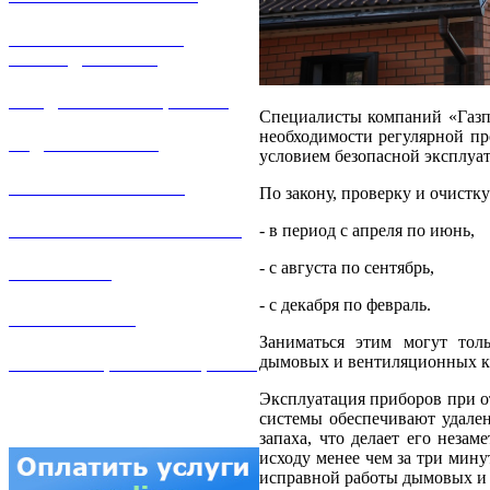
РЕМОНТ ГАЗОВОГО
ОБОРУДОВАНИЯ
ПРОДАЖА ИМУЩЕСТВА
Специалисты компаний «Газпр
необходимости регулярной пр
ЗАДАТЬ ВОПРОС
условием безопасной эксплуат
ЛИЧНЫЙ КАБИНЕТ
По закону, проверку и очистку
- в период с апреля по июнь,
ГАЗОВАЯ БЕЗОПАСНОСТЬ
- с августа по сентябрь,
ВАКАНСИИ
- с декабря по февраль.
КОНТАКТЫ
Заниматься этим могут тол
дымовых и вентиляционных кан
АТТЕСТАЦИЯ СВАРЩИКОВ
Эксплуатация приборов при о
системы обеспечивают удален
запаха, что делает его неза
исходу менее чем за три мин
исправной работы дымовых и 