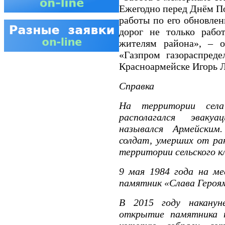
Ежегодно перед Днём П
работы по его обновле
дорог не только рабо
жителям района», – 
«Газпром газораспреде
Красноармейске Игорь Л
Справка
На территории села
располагался эваку
назывался Армейским.
солдат, умерших от ран
территории сельского к
9 мая 1984 года на ме
памятник «Слава Героям
В 2015 году наканун
открытие памятника п