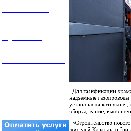
РЕМОНТ ГАЗОВОГО
ОБОРУДОВАНИЯ
ПРОДАЖА ИМУЩЕСТВА
ЗАДАТЬ ВОПРОС
ЛИЧНЫЙ КАБИНЕТ
ГАЗОВАЯ БЕЗОПАСНОСТЬ
ВАКАНСИИ
КОНТАКТЫ
Для газификации храма
надземные газопроводы
АТТЕСТАЦИЯ СВАРЩИКОВ
установлена котельная,
оборудование, выполне
«Строительство нового 
жителей Казанлы и близ