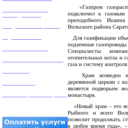
«Газпром газораспре
РЕМОНТ ГАЗОВОГО
подключил к газовым 
ОБОРУДОВАНИЯ
преподобного Иоанна
Вольского района Сарат
ПРОДАЖА ИМУЩЕСТВА
Для газификации объе
ЗАДАТЬ ВОПРОС
подземные газопроводы
ЛИЧНЫЙ КАБИНЕТ
Специалисты компа
отопительных котла и г
ГАЗОВАЯ БЕЗОПАСНОСТЬ
газа и систему контроля
ВАКАНСИИ
Храм возведен на 
деревянной церкви с ко
КОНТАКТЫ
является подворьем во
монастыря.
АТТЕСТАЦИЯ СВАРЩИКОВ
«Новый храм – это во
Рыбного и всего Воль
позволит продолжать с
в любое время года», 