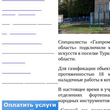
РЕМОНТ ГАЗОВОГО
ОБОРУДОВАНИЯ
ПРОДАЖА ИМУЩЕСТВА
ЗАДАТЬ ВОПРОС
Специалисты «Газпром
ЛИЧНЫЙ КАБИНЕТ
область» подключили 
ГАЗОВАЯ БЕЗОПАСНОСТЬ
искусств в поселке Тур
области.
ВАКАНСИИ
Для газификации объект
КОНТАКТЫ
протяженностью 18 
наладочные работы в ко
АТТЕСТАЦИЯ СВАРЩИКОВ
В настоящее время в уч
отделениях фортепиа
народных инструментов
«Сетевой газ позволи