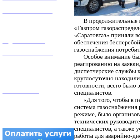
РЕМОНТ ГАЗОВОГО
ОБОРУДОВАНИЯ
В продолжительные в
«Газпром газораспредел
ПРОДАЖА ИМУЩЕСТВА
«Саратовгаз» приняли в
ЗАДАТЬ ВОПРОС
обеспечения бесперебой
газоснабжения потребит
ЛИЧНЫЙ КАБИНЕТ
Особое внимание было
реагированию на заявки
ГАЗОВАЯ БЕЗОПАСНОСТЬ
диспетчерские службы к
круглосуточно находил
ВАКАНСИИ
готовности, всего было 
КОНТАКТЫ
специалистов.
«Для того, чтобы в пе
АТТЕСТАЦИЯ СВАРЩИКОВ
система газоснабжения 
режиме, было организов
технических руководите
специалистов, а также 
работы для аварийно-ди