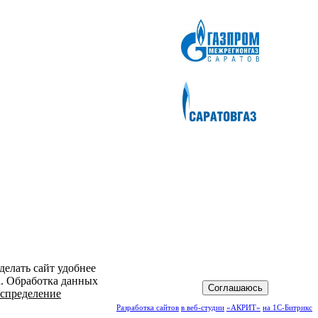
делать сайт удобнее
а. Обработка данных
Соглашаюсь
спределение
Разработка сайтов
в веб-студии
«АКРИТ»
на 1С-Битрикс