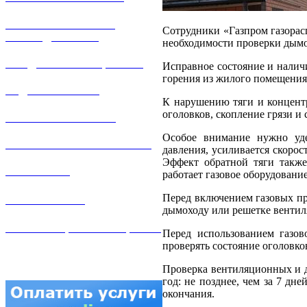
РЕМОНТ ГАЗОВОГО
Сотрудники «Газпром газорас
ОБОРУДОВАНИЯ
необходимости проверки дымо
ПРОДАЖА ИМУЩЕСТВА
Исправное состояние и налич
горения из жилого помещения
ЗАДАТЬ ВОПРОС
К нарушению тяги и концент
оголовков, скопление грязи и
ЛИЧНЫЙ КАБИНЕТ
Особое внимание нужно уде
ГАЗОВАЯ БЕЗОПАСНОСТЬ
давления, усиливается скорос
Эффект обратной тяги также
ВАКАНСИИ
работает газовое оборудование
Перед включением газовых пр
КОНТАКТЫ
дымоходу или решетке вентиля
АТТЕСТАЦИЯ СВАРЩИКОВ
Перед использованием газов
проверять состояние оголовко
Проверка вентиляционных и д
год: не позднее, чем за 7 дне
окончания.