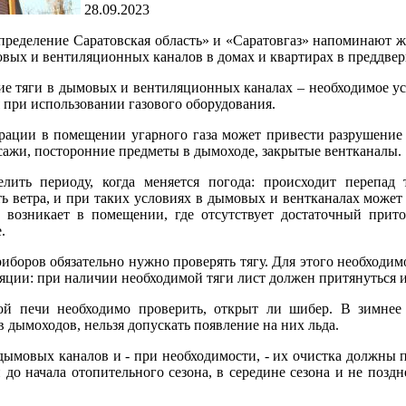
28.09.2023
пределение Саратовская область» и «Саратовгаз» напоминают ж
вых и вентиляционных каналов в домах и квартирах в преддвер
ие тяги в дымовых и вентиляционных каналах – необходимое ус
 при использовании газового оборудования.
рации в помещении угарного газа может привести разрушение 
 сажи, посторонние предметы в дымоходе, закрытые вентканалы.
лить периоду, когда меняется погода: происходит перепад 
ть ветра, и при таких условиях в дымовых и вентканалах может 
 возникает в помещении, где отсутствует достаточный прит
.
иборов обязательно нужно проверять тягу. Для этого необходим
ции: при наличии необходимой тяги лист должен притянуться и
ой печи необходимо проверить, открыт ли шибер. В зимнее
в дымоходов, нельзя допускать появление на них льда.
ымовых каналов и - при необходимости, - их очистка должны пр
й до начала отопительного сезона, в середине сезона и не поздн