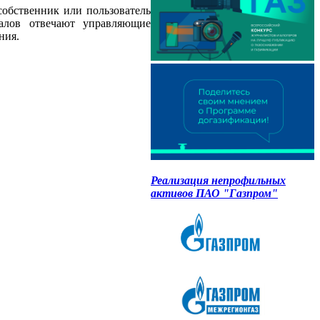
собственник или пользователь
алов отвечают управляющие
ния.
Реализация непрофильных
активов ПАО "Газпром"