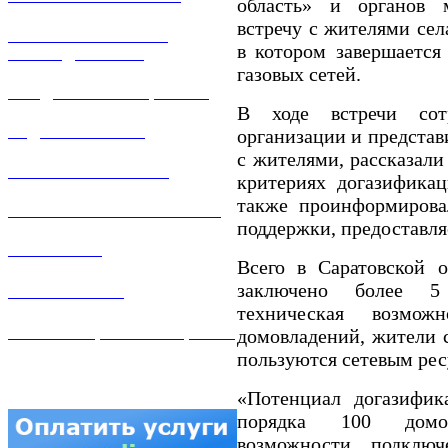
область» и органов 
встречу с жителями сел
РЕМОНТ ГАЗОВОГО
в котором завершается
ОБОРУДОВАНИЯ
газовых сетей.
ПРОДАЖА ИМУЩЕСТВА
В ходе встречи сотр
ЗАДАТЬ ВОПРОС
организации и предста
с жителями, рассказали
ЛИЧНЫЙ КАБИНЕТ
критериях догазификац
также проинформирова
ГАЗОВАЯ БЕЗОПАСНОСТЬ
поддержки, предоставля
ВАКАНСИИ
Всего в Саратовской 
заключено более 5 
КОНТАКТЫ
техническая возмож
АТТЕСТАЦИЯ СВАРЩИКОВ
домовладений, жители 
пользуются сетевым рес
«Потенциал догазифик
порядка 100 домов
возможности подключ