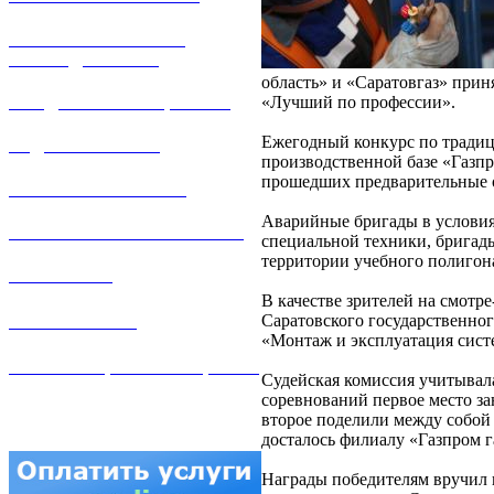
РЕМОНТ ГАЗОВОГО
ОБОРУДОВАНИЯ
область» и «Саратовгаз» прин
«Лучший по профессии».
ПРОДАЖА ИМУЩЕСТВА
Ежегодный конкурс по традиц
ЗАДАТЬ ВОПРОС
производственной базе «Газпр
прошедших предварительные о
ЛИЧНЫЙ КАБИНЕТ
Аварийные бригады в условиях
ГАЗОВАЯ БЕЗОПАСНОСТЬ
специальной техники, бригад
территории учебного полигон
ВАКАНСИИ
В качестве зрителей на смотр
КОНТАКТЫ
Саратовского государственног
«Монтаж и эксплуатация сист
АТТЕСТАЦИЯ СВАРЩИКОВ
Судейская комиссия учитывал
соревнований первое место за
второе поделили между собой 
досталось филиалу «Газпром г
Награды победителям вручил 