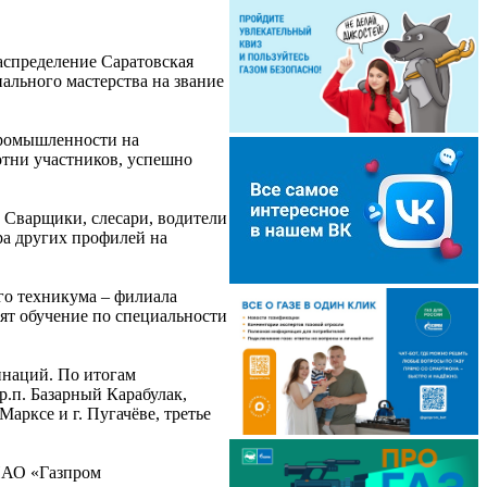
спределение Саратовская
ального мастерства на звание
промышленности на
сотни участников, успешно
 Сварщики, слесари, водители
ра других профилей на
го техникума – филиала
ят обучение по специальности
инаций. По итогам
р.п. Базарный Карабулак,
арксе и г. Пугачёве, третье
ПАО «Газпром