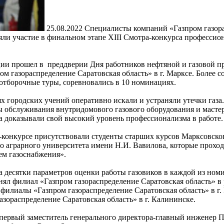
25.08.2022
Специалисты компаний «Газпром газора
яли участие в финальном этапе XIII Смотра-конкурса профессион
ии прошел в преддверии Дня работников нефтяной и газовой 
ом газораспределение Саратовская область» в г. Марксе. Более 
тборочные туры, соревновались в 10 номинациях.
 городских учений оперативно искали и устраняли утечки газа.
ы обслуживания внутридомового газового оборудования и масте
а доказывали свой высокий уровень профессионализма в работе.
е-конкурсе присутствовали студенты старших курсов Марксовско
о аграрного университета имени Н.И. Вавилова, которые проход
ем газоснабжения».
а десятки параметров оценки работы газовиков в каждой из ном
нял филиал «Газпром газораспределение Саратовская область» в 
филиалы «Газпром газораспределение Саратовская область» в г. М
азораспределение Саратовская область» в г. Калининске.
первый заместитель генерального директора-главный инженер 