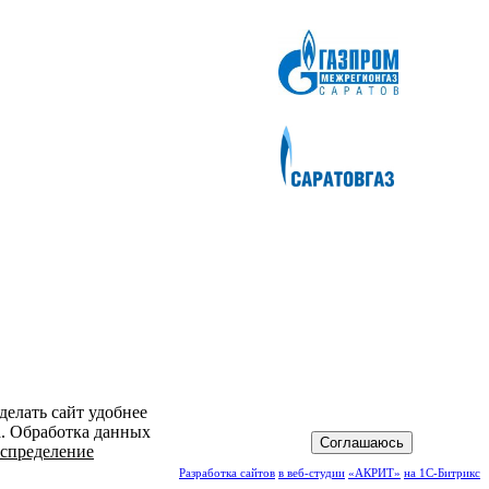
делать сайт удобнее
а. Обработка данных
Соглашаюсь
спределение
Разработка сайтов
в веб-студии
«АКРИТ»
на 1С-Битрикс