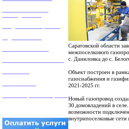
РЕМОНТ ГАЗОВОГО
ОБОРУДОВАНИЯ
ПРОДАЖА ИМУЩЕСТВА
ЗАДАТЬ ВОПРОС
Саратовской области за
ЛИЧНЫЙ КАБИНЕТ
межпоселкового газопро
с. Даниловка до с. Бело
ГАЗОВАЯ БЕЗОПАСНОСТЬ
Объект построен в рамк
ВАКАНСИИ
газоснабжения и газифи
КОНТАКТЫ
2021-2025 гг.
АТТЕСТАЦИЯ СВАРЩИКОВ
Новый газопровод созда
30 домовладений в селе
возможности подключен
внутрипоселковые сети 