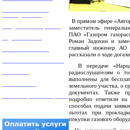
РЕМОНТ ГАЗОВОГО
ОБОРУДОВАНИЯ
В прямом эфире «Автор
заместитель генераль
ПРОДАЖА ИМУЩЕСТВА
ПАО «Газпром газорасп
ЗАДАТЬ ВОПРОС
Роман Задохин и замес
главный инженер АО 
ЛИЧНЫЙ КАБИНЕТ
рассказали о ходе догаз
ГАЗОВАЯ БЕЗОПАСНОСТЬ
В передаче «Народ 
радиослушателям о то
ВАКАНСИИ
выполнены для бесплат
КОНТАКТЫ
земельного участка, о 
документах. Также пр
АТТЕСТАЦИЯ СВАРЩИКОВ
подробно ответили на
способах подачи заявк
льготах при прокладк
покупки газового обору