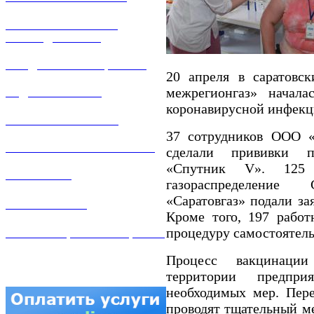
РЕМОНТ ГАЗОВОГО
ОБОРУДОВАНИЯ
ПРОДАЖА ИМУЩЕСТВА
20 апреля в саратовс
межрегионгаз» начала
ЗАДАТЬ ВОПРОС
коронавирусной инфекц
ЛИЧНЫЙ КАБИНЕТ
37 сотрудников ООО «
ГАЗОВАЯ БЕЗОПАСНОСТЬ
сделали прививки 
«Спутник V». 125 
ВАКАНСИИ
газораспределение
«Саратовгаз» подали за
КОНТАКТЫ
Кроме того, 197 рабо
процедуру самостоятель
АТТЕСТАЦИЯ СВАРЩИКОВ
Процесс вакцинации
территории предпр
необходимых мер. Пер
проводят тщательный м