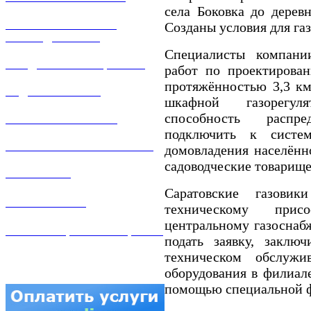
села Боковка до деревн
РЕМОНТ ГАЗОВОГО
Созданы условия для га
ОБОРУДОВАНИЯ
Специалисты компани
ПРОДАЖА ИМУЩЕСТВА
работ по проектирован
протяжённостью 3,3 км
ЗАДАТЬ ВОПРОС
шкафной газорегул
способность распр
ЛИЧНЫЙ КАБИНЕТ
подключить к систем
ГАЗОВАЯ БЕЗОПАСНОСТЬ
домовладения населённ
садоводческие товарище
ВАКАНСИИ
Саратовские газови
КОНТАКТЫ
техническому прис
центральному газоснаб
АТТЕСТАЦИЯ СВАРЩИКОВ
подать заявку, заклю
техническом обслужив
оборудования в филиале
помощью специальной ф