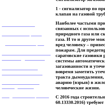
1 - сигнализатор по пр
клапан на газовой труб
Наиболее частыми пр
О КОМПАНИИ
связанных с использов
природного газа или с
УСЛУГИ И ЦЕНЫ
газа. И то и другое м
ДОГАЗИФИКАЦИЯ
вред человеку – приве
пожарам. Для предотв
ТЕХНОЛОГИЧЕСКОЕ
саратовские газовики
ПРИСОЕДИНЕНИЕ
системы автоматическ
загазованности и утече
ТЕХНИЧЕСКОЕ
вовремя заметить утеч
ОБСЛУЖИВАНИЕ
тракта дымоудаления,
аварию (взрыв) в жил
РЕМОНТ ГАЗОВОГО
человеческие жизни.
ОБОРУДОВАНИЯ
С 2016 года строитель
ПРОДАЖА ИМУЩЕСТВА
60.13330.2016) требую