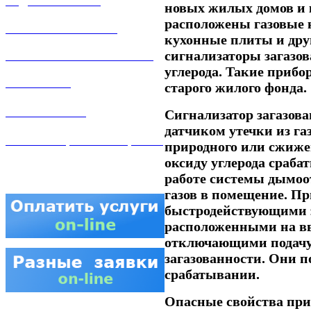
ЗАДАТЬ ВОПРОС
новых жилых домов и 
расположены газовые 
ЛИЧНЫЙ КАБИНЕТ
кухонные плиты и друг
сигнализаторы загазов
ГАЗОВАЯ БЕЗОПАСНОСТЬ
углерода. Такие приб
ВАКАНСИИ
старого жилого фонда.
КОНТАКТЫ
Сигнализатор загазова
датчиком утечки из га
АТТЕСТАЦИЯ СВАРЩИКОВ
природного или сжижен
оксиду углерода сраба
работе системы дымоо
газов в помещение. П
быстродействующими 
расположенными на вв
отключающими подачу 
загазованности. Они п
срабатывании.
Опасные свойства прир