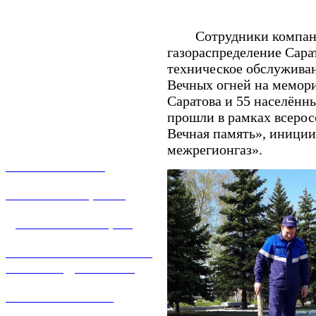
Сотрудники компаний
газораспределение Сара
техническое обслуживан
Вечных огней на мемори
Саратова и 55 населённ
прошли в рамках всерос
Вечная память», иници
межрегионгаз».
О КОМПАНИИ
УСЛУГИ И ЦЕНЫ
ДОГАЗИФИКАЦИЯ
ТЕХНОЛОГИЧЕСКОЕ
ПРИСОЕДИНЕНИЕ
ТЕХНИЧЕСКОЕ
ОБСЛУЖИВАНИЕ