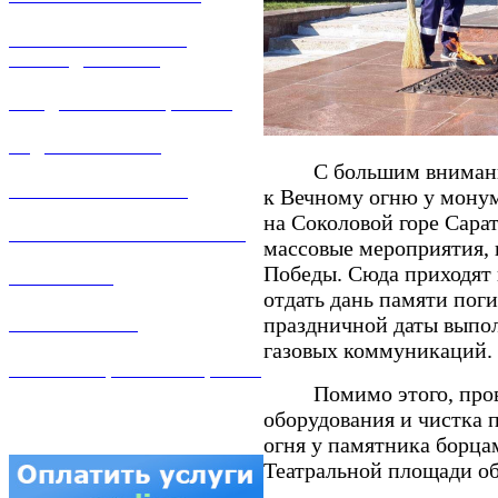
РЕМОНТ ГАЗОВОГО
ОБОРУДОВАНИЯ
ПРОДАЖА ИМУЩЕСТВА
ЗАДАТЬ ВОПРОС
С большим вниманием 
ЛИЧНЫЙ КАБИНЕТ
к Вечному огню у мону
на Соколовой горе Сарат
ГАЗОВАЯ БЕЗОПАСНОСТЬ
массовые мероприятия,
Победы. Сюда приходят и
ВАКАНСИИ
отдать дань памяти пог
КОНТАКТЫ
праздничной даты выпол
газовых коммуникаций.
АТТЕСТАЦИЯ СВАРЩИКОВ
Помимо этого, провед
оборудования и чистка 
огня у памятника борца
Театральной площади об