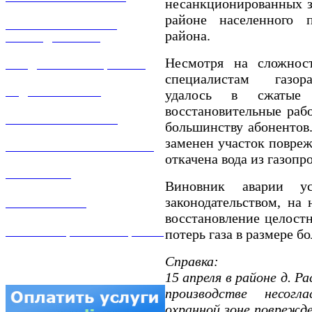
несанкционированных з
районе населенного п
РЕМОНТ ГАЗОВОГО
района.
ОБОРУДОВАНИЯ
Несмотря на сложност
ПРОДАЖА ИМУЩЕСТВА
специалистам газора
ЗАДАТЬ ВОПРОС
удалось в сжатые 
восстановительные раб
ЛИЧНЫЙ КАБИНЕТ
большинству абонентов.
заменен участок повреж
ГАЗОВАЯ БЕЗОПАСНОСТЬ
откачена вода из газопр
ВАКАНСИИ
Виновник аварии ус
законодательством, на 
КОНТАКТЫ
восстановление целост
АТТЕСТАЦИЯ СВАРЩИКОВ
потерь газа в размере бо
Справка:
15 апреля в районе д. Р
производстве несог
охранной зоне поврежде