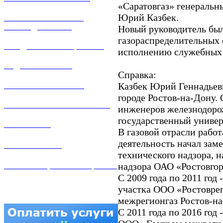
«Саратовгаз» генераль
Юрий Казбек.
РЕМОНТ ГАЗОВОГО
ОБОРУДОВАНИЯ
Новый руководитель был
газораспределительных 
ПРОДАЖА ИМУЩЕСТВА
исполнению служебных о
ЗАДАТЬ ВОПРОС
Справка:
Казбек Юрий Геннадьеви
ЛИЧНЫЙ КАБИНЕТ
городе Ростов-на-Дону.
ГАЗОВАЯ БЕЗОПАСНОСТЬ
инженеров железнодоро
государственный универ
ВАКАНСИИ
В газовой отрасли работ
деятельность начал зам
КОНТАКТЫ
технического надзора, 
надзора ОАО «Ростовгорг
АТТЕСТАЦИЯ СВАРЩИКОВ
С 2009 года по 2011 год
участка ООО «Ростоврег
межрегионгаз Ростов-на
С 2011 года по 2016 год