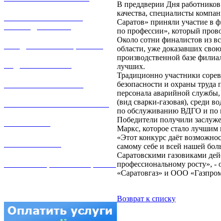
В преддверии Дня работников
качества, специалисты компан
РЕМОНТ ГАЗОВОГО
Саратов» приняли участие в 
ОБОРУДОВАНИЯ
по профессии», который прово
Около сотни финалистов из в
ПРОДАЖА ИМУЩЕСТВА
области, уже доказавших сво
производственной базе филиал
ЗАДАТЬ ВОПРОС
лучших.
Традиционно участники сорев
безопасности и охраны труда 
ЛИЧНЫЙ КАБИНЕТ
персонала аварийной службы, 
(вид сварки-газовая), среди 
ГАЗОВАЯ БЕЗОПАСНОСТЬ
по обслуживанию ВДГО и по 
Победители получили заслуже
ВАКАНСИИ
Маркс, которое стало лучшим 
«Этот конкурс даёт возможнос
КОНТАКТЫ
самому себе и всей нашей бол
Саратовскими газовиками дей
АТТЕСТАЦИЯ СВАРЩИКОВ
профессиональному росту», - 
«Саратовгаз» и ООО «Газпро
Возврат к списку