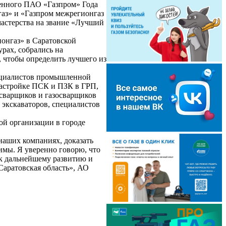
ленного ПАО «Газпром» Года
газ» и «Газпром межрегионгаз
астерства на звание «Лучший
онгаз» в Саратовской
рах, собрались на
, чтобы определить лучшего из
пециалистов промышленной
 настройке ПСК и ПЗК в ГРП,
осварщиков и газосварщиков
 экскаваторов, специалистов
ой организации в городе
наших компаниях, доказать
имы. Я уверенно говорю, что
 к дальнейшему развитию и
Саратовская область», АО