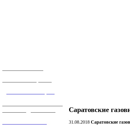
О КОМПАНИИ
УСЛУГИ И ЦЕНЫ
ДОГАЗИФИКАЦИЯ
ТЕХНОЛОГИЧЕСКОЕ
Саратовские газов
ПРИСОЕДИНЕНИЕ
ТЕХНИЧЕСКОЕ
31.08.2018
Саратовские газов
ОБСЛУЖИВАНИЕ