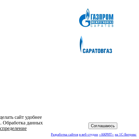
делать сайт удобнее
а. Обработка данных
Соглашаюсь
спределение
Разработка сайтов
в веб-студии
«АКРИТ»
на 1С-Битрикс