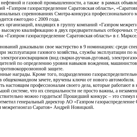
 нефтяной и газовой промышленности, а также в рамках объяв
ий «Газпром газораспределение Саратовская область», «Саратов
финальных соревнованиях Смотра-конкурса профессионального м
дится ежегодно с 2009 года.
сех организаций, входящих в группу компаний «Газпром межреги
ю высокую квалификацию в двух предварительных отборочных ту
а «Газпром газораспределение Саратовская область» в г. Марксе
нований доказывали свое мастерство в 9 номинациях: среди с
при эксплуатации газового хозяйства, службы эксплуатации по
электрогазосварщиков (вид сварки-ручная-дуговая), электрогаз
водителей по определению уровня навыков вождения, машинистов
противокоррозионной защите.
нные награды. Кроме того, подразделению газораспределительн
в общекомандном зачете, вручены ключи от нового автомобиля.
ть настоящим профессионалам своего дела, которые работают в 
ьшой системе, что их специальности не просто важны, а незамен
ствительно можно гордиться! Прошедший конкурс – это стимул
отметил генеральный директор АО «Газпром газораспределение 
м межрегионгаз Саратов» Андрей Новицкий.