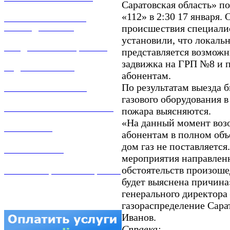
Саратовская область» п
«112» в 2:30 17 января
РЕМОНТ ГАЗОВОГО
происшествия специали
ОБОРУДОВАНИЯ
установили, что локаль
ПРОДАЖА ИМУЩЕСТВА
представляется возможн
задвижка на ГРП №8 и п
ЗАДАТЬ ВОПРОС
абонентам.
По результатам выезда 
ЛИЧНЫЙ КАБИНЕТ
газового оборудования 
ГАЗОВАЯ БЕЗОПАСНОСТЬ
пожара выясняются.
«На данный момент возо
ВАКАНСИИ
абонентам в полном объ
дом газ не поставляется
КОНТАКТЫ
мероприятия направленн
обстоятельств произоше
АТТЕСТАЦИЯ СВАРЩИКОВ
будет выяснена причина»
генерального директора
газораспределение Сара
Иванов.
Справка: