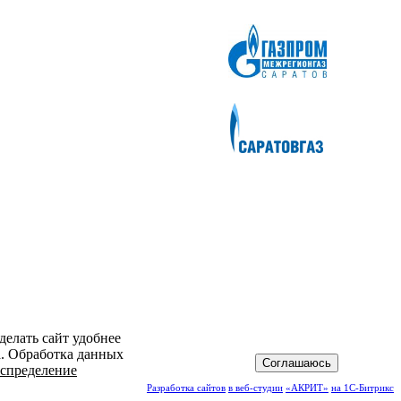
делать сайт удобнее
а. Обработка данных
Соглашаюсь
спределение
Разработка сайтов
в веб-студии
«АКРИТ»
на 1С-Битрикс