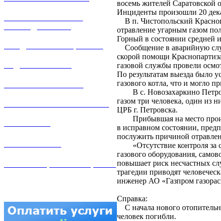
восемь жителей Саратовской о
Инциденты произошли 20 дек
РЕМОНТ ГАЗОВОГО
В п. Чистопольский Краснопа
ОБОРУДОВАНИЯ
отравление угарным газом пол
Горный в состоянии средней и
ПРОДАЖА ИМУЩЕСТВА
Сообщение в аварийную служб
скорой помощи Краснопартиза
ЗАДАТЬ ВОПРОС
газовой службы провели осмо
По результатам выезда было у
газового котла, что и могло 
ЛИЧНЫЙ КАБИНЕТ
В с. Новозахаркино Петровс
газом три человека, один из 
ГАЗОВАЯ БЕЗОПАСНОСТЬ
ЦРБ г. Петровска.
Прибывшая на место происше
ВАКАНСИИ
в исправном состоянии, пред
послужить причиной отравлен
КОНТАКТЫ
«Отсутствие контроля за со
газового оборудования, самов
повышает риск несчастных слу
АТТЕСТАЦИЯ СВАРЩИКОВ
трагедии приводят человеческ
инженер АО «Газпром газорас
Справка:
С начала нового отопительног
человек погибли.