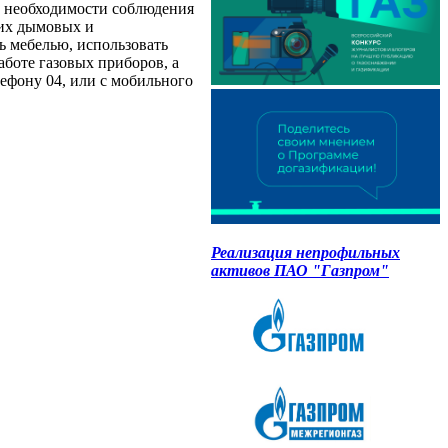
о необходимости соблюдения
щих дымовых и
ь мебелью, использовать
боте газовых приборов, а
лефону 04, или с мобильного
Реализация непрофильных
активов ПАО "Газпром"