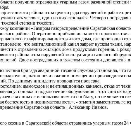
бласти получили отравления угарным газом различной степени т
абря.
ртизанского района из-за целого ряда нарушений в работе пр
учили пять человек, один из них скончался. Четверо пострадав
 тяжелой степени тяжести.
у компании «Газпром газораспределение Саратовская область
нского района. Оперативно прибывшие на место происшествия
тр частного газифицированного жилого дома, где произошло отр
становлено, что вентиляционный канал закрыт куском ткани, на
привести к отравлению жильцов дома продуктами горения. Провод
кого района из-за нарушений эксплуатации газового оборудов
них погиб. Двое пострадавших в тяжелом состоянии доставлены 
ствия бригада аварийной газовой службы установила, что газ
положительно, натоп печи в жилом помещении производился с з
ий. По данному инциденту проводится проверка.
стоянием дымоходов и вентиляционных каналов, отказ от техн
ольная установка и подключение оборудования - этот список н
чаев связанных с использованием газа в быту, но не является 
ая беспечность и невнимательность», - отметил заместитель ген
пределение Саратовская область» Александр Иванов.
о сезона в Саратовской области отравились угарным газом 24 ч