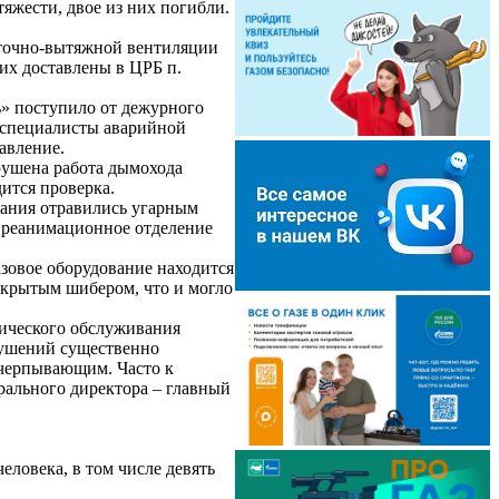
яжести, двое из них погибли.
иточно-вытяжной вентиляции
ших доставлены в ЦРБ п.
» поступило от дежурного
 специалисты аварийной
авление.
рушена работа дымохода
ится проверка.
ания отравились угарным
в реанимационное отделение
овое оборудование находится
акрытым шибером, что и могло
ического обслуживания
арушений существенно
исчерпывающим. Часто к
ерального директора – главный
еловека, в том числе девять