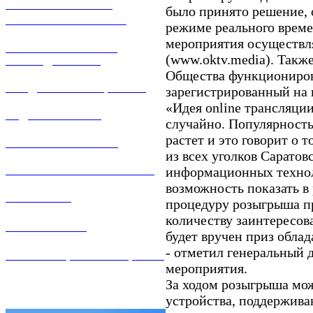
ТЕХНИЧЕСКОЕ
было принято решение, 
ОБСЛУЖИВАНИЕ
режиме реального време
мероприятия осуществл
РЕМОНТ ГАЗОВОГО
(www.oktv.media). Такж
ОБОРУДОВАНИЯ
Общества функционирова
ПРОДАЖА ИМУЩЕСТВА
зарегистрированный на 
«Идея online трансляции
ЗАДАТЬ ВОПРОС
случайно. Популярност
растет и это говорит о т
ЛИЧНЫЙ КАБИНЕТ
из всех уголков Саратов
информационных технол
ГАЗОВАЯ БЕЗОПАСНОСТЬ
возможность показать в
ВАКАНСИИ
процедуру розыгрыша п
количеству заинтересов
КОНТАКТЫ
будет вручен приз облад
- отметил генеральный 
АТТЕСТАЦИЯ СВАРЩИКОВ
мероприятия.
За ходом розыгрыша мож
устройства, поддержива