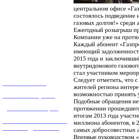
центральном офисе «Га
состоялось подведение 
газовых долгов!» среди 
Ежегодный розыгрыш при
Компании уже на протяж
Каждый абонент «Газпро
имеющий задолженности 
2015 года и заключивши
внутридомового газовог
стал участником меропр
Следует отметить, что 
О КОМПАНИИ
жителей региона интер
возможностью принять у
УСЛУГИ И ЦЕНЫ
Подобные обращения не
протяжении прошедшего 
ДОГАЗИФИКАЦИЯ
итогам 2013 года участн
ТЕХНОЛОГИЧЕСКОЕ
миллиона абонентов, в 2
ПРИСОЕДИНЕНИЕ
самых добросовестных 
Впервые руководством 