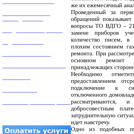
ОБСЛУЖИВАНИЕ
же их ежемесячный ана
Проведенный за перво
РЕМОНТ ГАЗОВОГО
обращений показывает 
ОБОРУДОВАНИЯ
вопросы ТО ВДГО – 21
ПРОДАЖА ИМУЩЕСТВА
замене приборов уч
количество писем, в 
ЗАДАТЬ ВОПРОС
плохим состоянием га
ремонта. При рассмотре
ЛИЧНЫЙ КАБИНЕТ
основном ремонт т
ГАЗОВАЯ БЕЗОПАСНОСТЬ
принадлежащих сторонн
Необходимо отмети
ВАКАНСИИ
предоставлением отср
подключение к сис
КОНТАКТЫ
отключенного домовлад
рассматриваются, 
АТТЕСТАЦИЯ СВАРЩИКОВ
добросовестным пла
затруднительную ситуац
идет навстречу.
Одно из подобных п