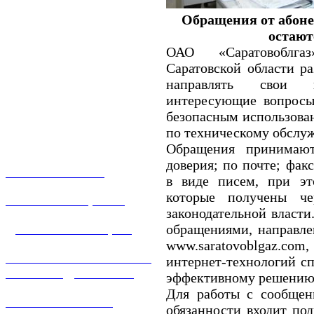
Обращения от абоне
остают
ОАО «Саратовоблга
Саратовской области р
направлять свои к
интересующие вопросы
безопасным использован
по техническому обсл
Обращения принимают
доверия; по почте; фак
О КОМПАНИИ
в виде писем, при эт
которые получены че
УСЛУГИ И ЦЕНЫ
законодательной власти
обращениями, направле
ДОГАЗИФИКАЦИЯ
www.saratovoblgaz.com
ТЕХНОЛОГИЧЕСКОЕ
интернет-технологий сп
ПРИСОЕДИНЕНИЕ
эффективному решению 
Для работы с сообщен
ТЕХНИЧЕСКОЕ
обязанности входит под