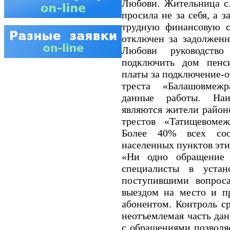
Любови. Жительница с.
просила не за себя, а 
трудную финансовую с
отключен за задолженн
Любови руководств
подключить дом пенси
платы за подключение-
треста «Балашовмежр
данные работы. Наи
являются жители район
трестов «Татищевомеж
Более 40% всех со
населенных пунктов эти
«Ни одно обращение 
специалисты в устан
поступившими вопроса
выездом на место и п
абонентом. Контроль ср
неотъемлемая часть дан
с обращениями позволяе