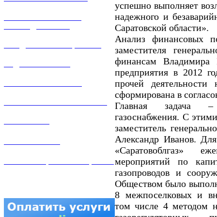
успешно выполняет во
надежного и безаварий
РЕМОНТ ГАЗОВОГО
ОБОРУДОВАНИЯ
Саратовской области».
Анализ финансовых по
ПРОДАЖА ИМУЩЕСТВА
заместителя генераль
финансам Владимира К
ЗАДАТЬ ВОПРОС
предприятия в 2012 го
прочей деятельности
ЛИЧНЫЙ КАБИНЕТ
сформирована в согласо
ГАЗОВАЯ БЕЗОПАСНОСТЬ
Главная задача – 
газоснабжения. С этими
ВАКАНСИИ
заместитель генеральн
Александр Иванов. Дл
КОНТАКТЫ
«Саратовоблгаз» еж
мероприятий по капи
АТТЕСТАЦИЯ СВАРЩИКОВ
газопроводов и соору
Обществом было выполн
8 межпоселковых и вн
том числе 4 методом н
газорегуляторных