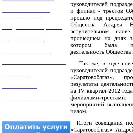
руководителей подразд
и филиал - трестов ОА
РЕМОНТ ГАЗОВОГО
ОБОРУДОВАНИЯ
прошло под председате
Общества Андрея Н
ПРОДАЖА ИМУЩЕСТВА
вступительном слов
прошедшем на днях за
ЗАДАТЬ ВОПРОС
котором была при
ЛИЧНЫЙ КАБИНЕТ
деятельность Общества п
Так же, в ходе сове
ГАЗОВАЯ БЕЗОПАСНОСТЬ
руководителей подразд
ВАКАНСИИ
«Саратовоблгаз», пр
результаты деятельнос
КОНТАКТЫ
на IV квартал 2012 год
филиалами-трестами
АТТЕСТАЦИЯ СВАРЩИКОВ
мероприятий выполнени
целом.
Итоги совещания под
«Саратовоблгаз» Андре