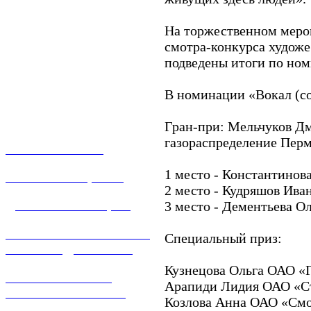
На торжественном меро
смотра-конкурса художе
подведены итоги по но
В номинации «Вокал (с
Гран-при: Мельчуков Д
газораспределение Пер
О КОМПАНИИ
1 место - Константинов
УСЛУГИ И ЦЕНЫ
2 место - Кудряшов Ива
ДОГАЗИФИКАЦИЯ
3 место - Дементьева О
ТЕХНОЛОГИЧЕСКОЕ
Специальный приз:
ПРИСОЕДИНЕНИЕ
Кузнецова Ольга ОАО «
ТЕХНИЧЕСКОЕ
Арапиди Лидия ОАО «Ст
ОБСЛУЖИВАНИЕ
Козлова Анна ОАО «Смо