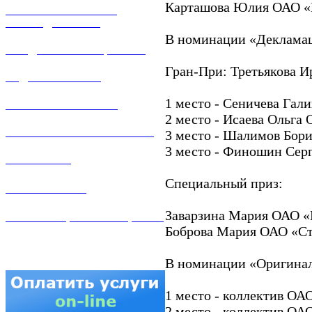
Карташова Юлия ОАО «В
РЕМОНТ ГАЗОВОГО
ОБОРУДОВАНИЯ
В номинации «Декламац
ПРОДАЖА ИМУЩЕСТВА
Гран-При: Третьякова И
ЗАДАТЬ ВОПРОС
1 место - Сеничева Гал
ЛИЧНЫЙ КАБИНЕТ
2 место - Исаева Ольга
ГАЗОВАЯ БЕЗОПАСНОСТЬ
3 место - Шалимов Бор
3 место - Финошин Сер
ВАКАНСИИ
Специальный приз:
КОНТАКТЫ
Заварзина Мария ОАО «
АТТЕСТАЦИЯ СВАРЩИКОВ
Боброва Мария ОАО «Ст
В номинации «Оригина
1 место - коллектив ОА
2 место - коллектив ОА