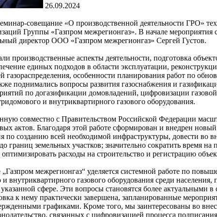
26.09.2024
еминар-совещание «О производственной деятельности ГРО» те
изаций Группы «Газпром межрегионгаз». В начале мероприятия 
льный директор ООО «Газпром межрегионгаз» Сергей Густов.
и производственные аспекты деятельности, подготовка объекто
печение единых подходов в области эксплуатации, реконструкци
ей газораспределения, особенности планирования работ по об
акже поднимались вопросы развития газоснабжения и газификац
риятий по догазификации домовладений, цифровизации газовой 
тридомового и внутриквартирного газового оборудования.
ную совместно с Правительством Российской Федерации масшт
ых актов. Благодаря этой работе сформирован и внедрен новый 
я по созданию всей необходимой инфраструктуры, довести во 
 до границ земельных участков; значительно сократить время на
 оптимизировать расходы на строительство и регистрацию объек
„Газпром межрегионгаз“ уделяется системной работе по повыш
 и внутриквартирного газового оборудования среди населения,
указанной сфере. Эти вопросы становятся более актуальными в 
овка к нему практически завершена, запланированные мероприя
твержденными графиками. Кроме того, мы заинтересованы во вн
нодательство, связанных с цифровизацией процесса подписания