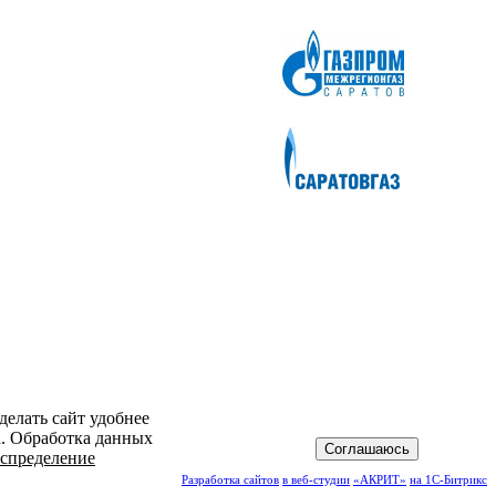
делать сайт удобнее
а. Обработка данных
Соглашаюсь
спределение
Разработка сайтов
в веб-студии
«АКРИТ»
на 1С-Битрикс