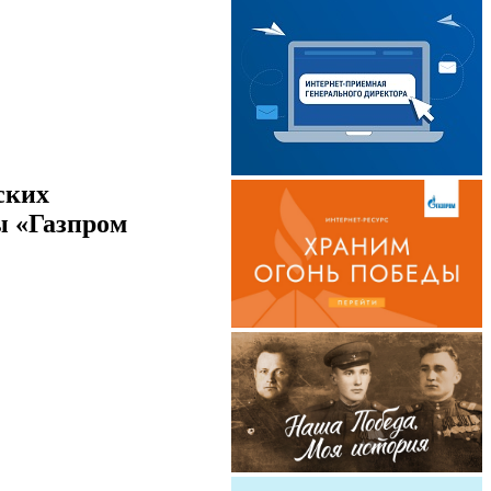
ских
ы «Газпром