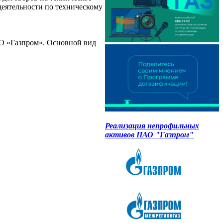
деятельности по техническому
О «Газпром». Основной вид
Реализация непрофильных
активов ПАО "Газпром"