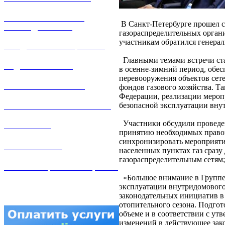
РЕМОНТ ГАЗОВОГО
В Санкт-Петербурге прошел с
ОБОРУДОВАНИЯ
газораспределительных орган
участникам обратился генера
ПРОДАЖА ИМУЩЕСТВА
Главными темами встречи стал
ЗАДАТЬ ВОПРОС
в осенне-зимний период, обес
перевооружения объектов сет
ЛИЧНЫЙ КАБИНЕТ
фондов газового хозяйства. Т
Федерации, реализации мероп
безопасной эксплуатации вну
ГАЗОВАЯ БЕЗОПАСНОСТЬ
Участники обсудили проведен
ВАКАНСИИ
принятию необходимых правов
синхронизировать мероприяти
КОНТАКТЫ
населенных пунктах газ сразу
газораспределительным сетям;
АТТЕСТАЦИЯ СВАРЩИКОВ
«Большое внимание в Группе 
эксплуатации внутридомового
законодательных инициатив в 
отопительного сезона. Подгот
объеме и в соответствии с у
изменений в действующее зако