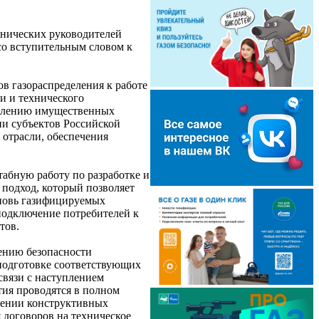
хнических руководителей
со вступительным словом к
в газораспределения к работе
и и технического
новлению имущественных
ии субъектов Российской
отрасли, обеспечения
абную работу по разработке и
подход, который позволяет
вновь газифицируемых
 подключение потребителей к
тов.
ению безопасности
 подготовке соответствующих
связи с наступлением
тия проводятся в полном
есении конструктивных
 договоров на техническое