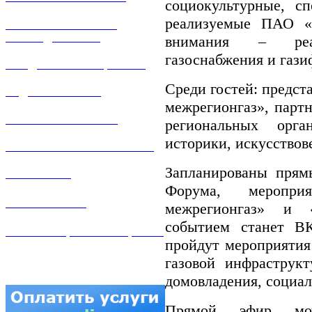
социокультурные, сп
реализуемые ПАО «
РЕМОНТ ГАЗОВОГО
ОБОРУДОВАНИЯ
внимания – реа
газоснабжения и газ
ПРОДАЖА ИМУЩЕСТВА
Среди гостей: предс
ЗАДАТЬ ВОПРОС
межрегионгаз», парт
ЛИЧНЫЙ КАБИНЕТ
региональных орга
историки, искусствов
ГАЗОВАЯ БЕЗОПАСНОСТЬ
Запланированы прям
ВАКАНСИИ
Форума, меропр
КОНТАКТЫ
межрегионгаз» и 
событием станет В
АТТЕСТАЦИЯ СВАРЩИКОВ
пройдут мероприятия
газовой инфраструк
домовладения, социа
Прямой эфир мо