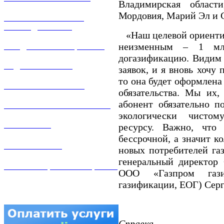
Владимирская област
Мордовия, Марий Эл и 
РЕМОНТ ГАЗОВОГО
ОБОРУДОВАНИЯ
«Наш целевой ориентир 
неизменным – 1 мл
ПРОДАЖА ИМУЩЕСТВА
догазификацию. Видим 
ЗАДАТЬ ВОПРОС
заявок, и я вновь хочу 
то она будет оформлена
ЛИЧНЫЙ КАБИНЕТ
обязательства. Мы их,
абонент обязательно п
ГАЗОВАЯ БЕЗОПАСНОСТЬ
экологически чисто
ВАКАНСИИ
ресурсу. Важно, что 
бессрочной, а значит ко
КОНТАКТЫ
новых потребителей газ
генеральный директор
АТТЕСТАЦИЯ СВАРЩИКОВ
ООО «Газпром гази
газификации, ЕОГ) Серг
Справка