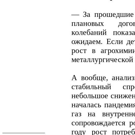
— За прошедшие п
плановых дого
колебаний показ
ожидаем. Если де
рост в агрохимии
металлургической
А вообще, анализ
стабильный сп
небольшое снижени
началась пандемия
газ на внутрен
сопровождается р
О КОМПАНИИ
году рост потреб