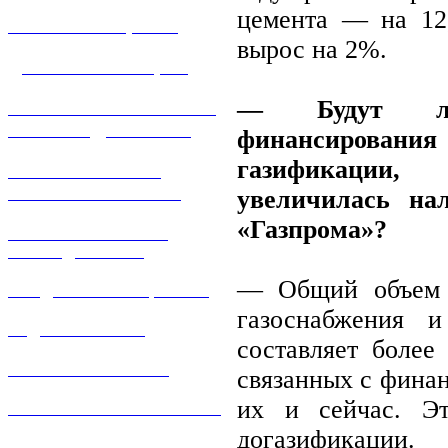
цемента — на 12
УСЛУГИ И ЦЕНЫ
вырос на 2%.
ДОГАЗИФИКАЦИЯ
— Будут ли 
ТЕХНОЛОГИЧЕСКОЕ
ПРИСОЕДИНЕНИЕ
финансирован
газификации,
ТЕХНИЧЕСКОЕ
ОБСЛУЖИВАНИЕ
увеличилась на
«Газпрома»?
РЕМОНТ ГАЗОВОГО
ОБОРУДОВАНИЯ
— Общий объем ф
ПРОДАЖА ИМУЩЕСТВА
газоснабжения 
ЗАДАТЬ ВОПРОС
составляет более
ЛИЧНЫЙ КАБИНЕТ
связанных с финан
их и сейчас. Э
ГАЗОВАЯ БЕЗОПАСНОСТЬ
догазификации.
ВАКАНСИИ