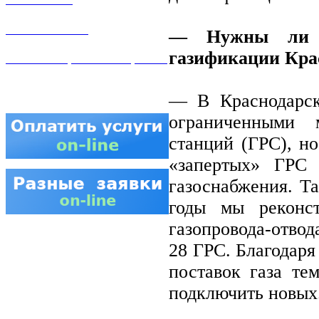
КОНТАКТЫ
— Нужны ли д
газификации Кра
АТТЕСТАЦИЯ СВАРЩИКОВ
— В Краснодарск
ограниченными м
станций (ГРС), н
«запертых» ГРС 
газоснабжения. Т
годы мы реконс
газопровода-отво
28 ГРС. Благодаря
поставок газа те
подключить новых