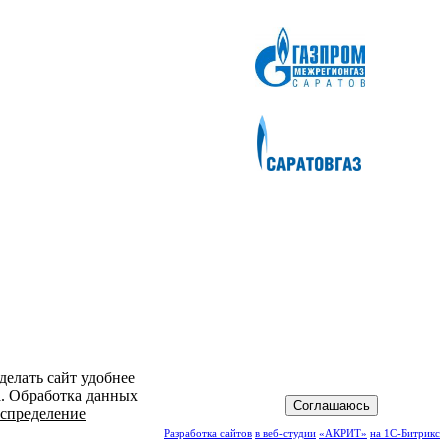
делать сайт удобнее
а. Обработка данных
Соглашаюсь
спределение
Разработка сайтов
в веб-студии
«АКРИТ»
на 1С-Битрикс