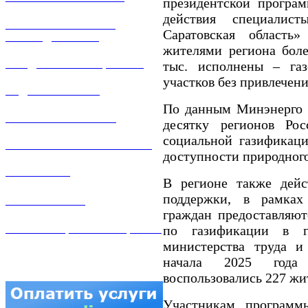
президентской програ
действия специалист
РЕМОНТ ГАЗОВОГО
Саратовская область
ОБОРУДОВАНИЯ
жителями региона более
ПРОДАЖА ИМУЩЕСТВА
тыс. исполнены – газ
участков без привлечени
ЗАДАТЬ ВОПРОС
По данным Минэнерго Р
ЛИЧНЫЙ КАБИНЕТ
десятку регионов Ро
социальной газификаци
ГАЗОВАЯ БЕЗОПАСНОСТЬ
доступности природного
ВАКАНСИИ
В регионе также дейс
поддержки, в рамках
КОНТАКТЫ
граждан предоставляют
АТТЕСТАЦИЯ СВАРЩИКОВ
по газификации в г
министерства труда и
начала 2025 года 
воспользовались 227 жи
Участникам программ