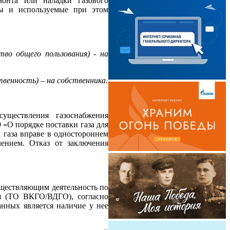
онта или наладки газового
ты и используемые при этом
во общего пользования) - на
венность) – на собственника.
уществления газоснабжения
 «О порядке поставки газа для
 газа вправе в одностороннем
ением. Отказ от заключения
уществляющим деятельность по
я (ТО ВКГО/ВДГО), согласно
нных является наличие у нее