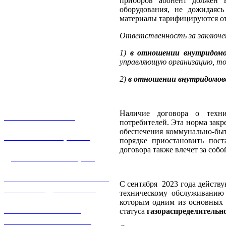
приборов абонент должен 
оборудования, не дожидаяс
материалы тарифицируются от
Ответственность за заключен
1)
в отношении внутридомов
управляющую организацию, то
2)
в отношении внутридомово
Наличие договора о техни
О КОМПАНИИ
потребителей. Эта норма закр
обеспечения коммунально-быт
УСЛУГИ И ЦЕНЫ
порядке приостановить пос
договора также влечет за соб
ДОГАЗИФИКАЦИЯ
ТЕХНОЛОГИЧЕСКОЕ
С сентября 2023 года действ
ПРИСОЕДИНЕНИЕ
техническому обслуживанию
которым одним из основных 
ТЕХНИЧЕСКОЕ
статуса
газораспределительн
ОБСЛУЖИВАНИЕ