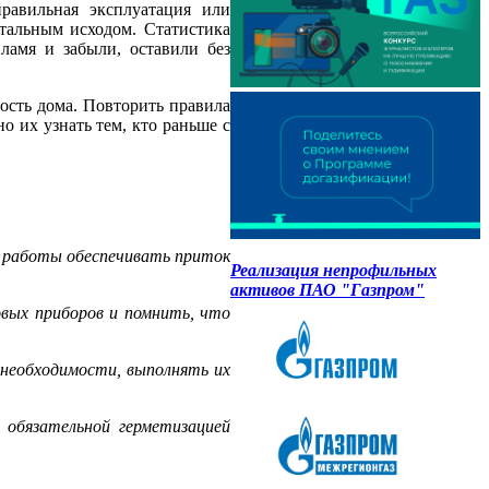
равильная эксплуатация или
тальным исходом. Статистика
ламя и забыли, оставили без
ность дома. Повторить правила
о их узнать тем, кто раньше с
я работы обеспечивать приток
Реализация непрофильных
активов ПАО "Газпром"
овых приборов и помнить, что
 необходимости, выполнять их
с обязательной герметизацией