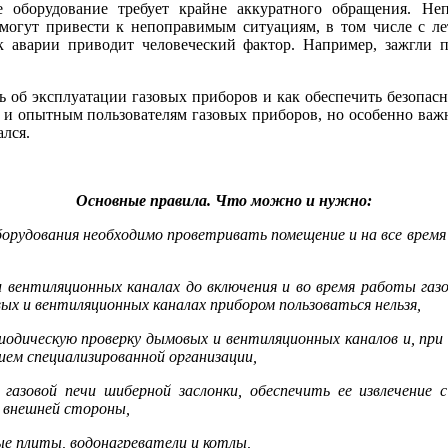
е оборудование требует крайне аккуратного обращения. Неп
 могут привести к непоправимым ситуациям, в том числе с ле
 к аварии приводит человеческий фактор. Например, зажгли п
ь об эксплуатации газовых приборов и как обеспечить безопас
 и опытным пользователям газовых приборов, но особенно важн
лся.
Основные правила. Что можно и нужно:
оборудования необходимо проветривать помещение и на все врем
 вентиляционных каналах до включения и во время работы газ
х и вентиляционных каналах прибором пользоваться нельзя,
иодическую проверку дымовых и вентиляционных каналов и, при
ием специализированной организации,
 газовой печи шиберной заслонки, обеспечить ее извлечение 
с внешней стороны,
е плиты, водонагреватели и котлы,