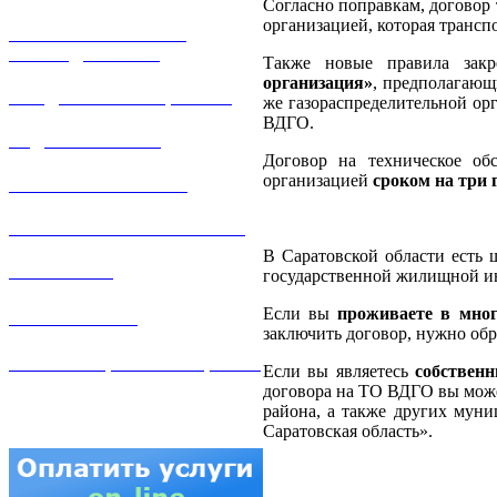
Согласно поправкам, договор 
организацией, которая трансп
РЕМОНТ ГАЗОВОГО
ОБОРУДОВАНИЯ
Также новые правила зак
организация»
, предполагающ
ПРОДАЖА ИМУЩЕСТВА
же газораспределительной ор
ВДГО.
ЗАДАТЬ ВОПРОС
Договор на техническое обс
организацией
сроком на три 
ЛИЧНЫЙ КАБИНЕТ
ГАЗОВАЯ БЕЗОПАСНОСТЬ
В Саратовской области есть 
ВАКАНСИИ
государственной жилищной и
Если вы
проживаете в мно
КОНТАКТЫ
заключить договор, нужно об
АТТЕСТАЦИЯ СВАРЩИКОВ
Если вы являетесь
собствен
договора на ТО ВДГО вы може
района, а также других мун
Саратовская область».