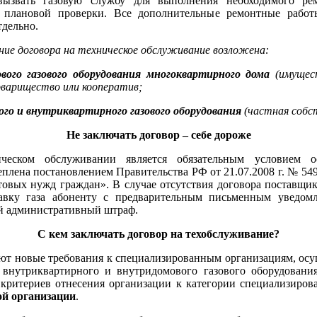
вызвать газовую службу для выполнения необходимого рем
ь плановой проверки. Все дополнительные ремонтные рабо
дельно.
ие договора на техническое обслуживание возложена:
ого газового оборудования многоквартирного дома
(имущест
варищество или кооператив;
го и внутриквартирного газового оборудования
(частная собст
Не заключать договор – себе дороже
ческом обслуживании является обязательным условием ос
еплена постановлением Правительства РФ от 21.07.2008 г. № 549
овых нужд граждан». В случае отсутствия договора поставщик
тавку газа абоненту с предварительным письменным уведомл
ой административный штраф.
С кем заключать договор на техобслуживание?
уют новые требования к специализированным организациям, ос
 внутриквартирного и внутридомового газового оборудовани
критериев отнесения организации к категории специализирова
ой организации
.