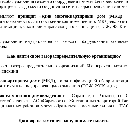
техобслуживания газового оборудования может быть заключен т
ортирует газ до места соединения сети газораспределения с дом
репляют
принцип «один многоквартирный дом (МКД) – 
ий обязанность для собственников помещений в МКД заключит
ганизацией, с которой управляющая организация (ТСЖ, ЖСК и 
луживание внутридомового газового оборудования заключае
года
.
Как найти свою газораспределительную организацию?
шесть газораспределительных организаций. Их перечень можно
нспекции.
гоквартирном доме
(МКД), то за информацией об организаци
ратиться в вашу управляющую компанию (ТСЖ, ЖСК и др.).
ником частного домовладения
в г. Саратове, п. Расково, р.п.
те обратиться в АО «Саратовгаз». Жители иных территорий Га
иципальных районов могут обратиться в местные филиалы ПАО
Договор не заменяет нашу внимательность!