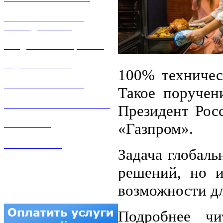
РЕМОНТ ГАЗОВОГО
ОБОРУДОВАНИЯ
ПРОДАЖА ИМУЩЕСТВА
ЗАДАТЬ ВОПРОС
100% техничес
ЛИЧНЫЙ КАБИНЕТ
Такое поручен
ГАЗОВАЯ БЕЗОПАСНОСТЬ
Президент Рос
«Газпром».
ВАКАНСИИ
КОНТАКТЫ
Задача глобаль
АТТЕСТАЦИЯ СВАРЩИКОВ
решений, но и
возможности дл
Подробнее чи