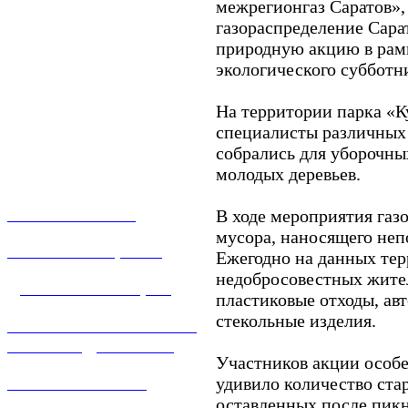
межрегионгаз Саратов»,
газораспределение Сара
природную акцию в рам
экологического субботн
На территории парка «К
специалисты различных
собрались для уборочны
молодых деревьев.
О КОМПАНИИ
В ходе мероприятия газ
мусора, наносящего неп
УСЛУГИ И ЦЕНЫ
Ежегодно на данных тер
недобросовестных жите
ДОГАЗИФИКАЦИЯ
пластиковые отходы, а
стекольные изделия.
ТЕХНОЛОГИЧЕСКОЕ
ПРИСОЕДИНЕНИЕ
Участников акции особе
ТЕХНИЧЕСКОЕ
удивило количество стар
ОБСЛУЖИВАНИЕ
оставленных после пикн