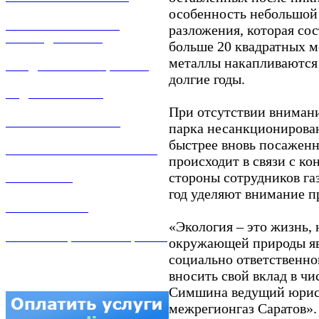
особенность небольшой 
РЕМОНТ ГАЗОВОГО
разложения, которая сос
ОБОРУДОВАНИЯ
больше 20 квадратных м
металлы накапливаются 
ПРОДАЖА ИМУЩЕСТВА
долгие годы.
ЗАДАТЬ ВОПРОС
При отсутствии внимани
ЛИЧНЫЙ КАБИНЕТ
парка несанкционирова
быстрее вновь посаженн
ГАЗОВАЯ БЕЗОПАСНОСТЬ
происходит в связи с к
стороны сотрудников газ
ВАКАНСИИ
год уделяют внимание п
КОНТАКТЫ
«Экология – это жизнь,
АТТЕСТАЦИЯ СВАРЩИКОВ
окружающей природы яв
социально ответственно
вносить свой вклад в ч
Симшина ведущий юрис
межрегионгаз Саратов».